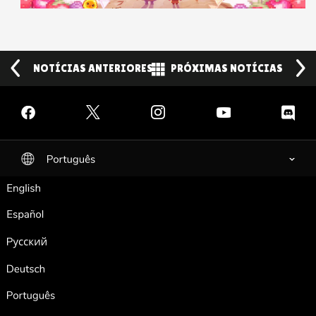
NOTÍCIAS ANTERIORES
Back to News
PRÓXIMAS NOTÍCIAS
Facebook
Twitter
Instagram
YouTube
Discord
Português
selected
English
Español
Pусский
Deutsch
Português