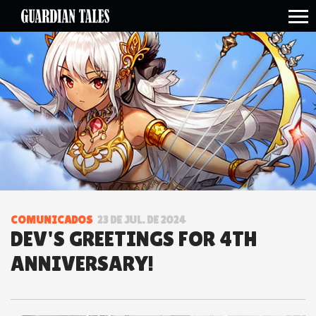
open side menu
COMUNICADOS
23 DE JUL. DE 2024
DEV'S GREETINGS FOR 4TH
ANNIVERSARY!